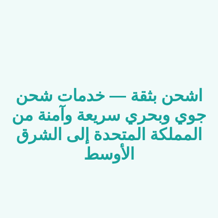
اشحن بثقة — خدمات شحن
جوي وبحري سريعة وآمنة من
المملكة المتحدة إلى الشرق
الأوسط
مرحباً بكم في البوادي للشحن، وجهتكم الموثوقة لنقل الأثاث والبضائع
بأعلى مستويات الأمان وبأسعار تنافسية. نلتزم بتقديم خدمة سريعة
واحترافية تضمن وصول شحناتكم في الوقت المحدد إلى مختلف المدن،
بما في ذلك الرياض، الدمام، جدة، الدوحة، مسقط، دبي، الشارقة،
أبوظبي، القاهرة، عمّان، الكويت، والمنامة، بالإضافة إلى جميع دول