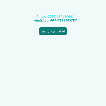
الشرق الأوسط.
مع البوادي للشحن، نضع راحة عملائنا وثقتهم في مقدمة أولوياتنا
📞
Phone: 00442087439093
💬
WhatsApp: 00447898105787
اطلب عرض سعر